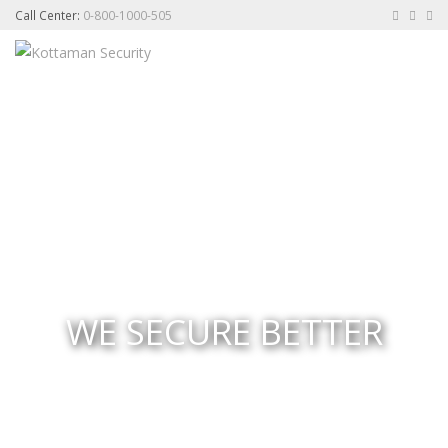
Call Center:
0-800-1000-505
Toggl
navig
WE SECURE BETTER
Kottaman Security telah menyediakan Jasa Pengamanan sejak
tahun 2002..